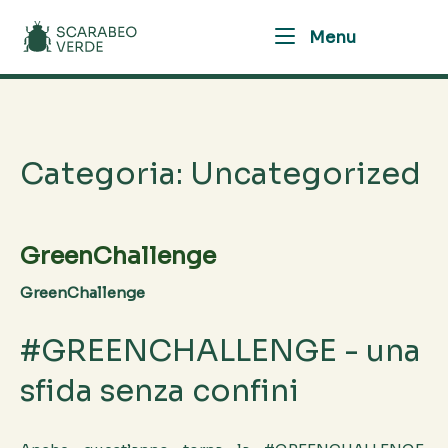
Skip
Home
Menu
to
Menu
content
Categoria:
Uncategorized
GreenChallenge
GreenChallenge
#GREENCHALLENGE - una
sfida senza confini