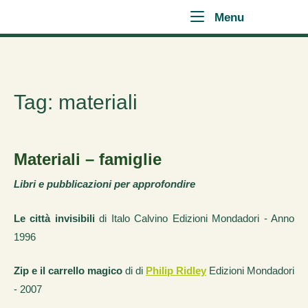
Skip
Home
Menu
Menu
to
content
Tag:
materiali
Materiali – famiglie
Libri e pubblicazioni per approfondire
Le città invisibili
di Italo Calvino Edizioni Mondadori - Anno
1996
Zip e il carrello magico
di di
Philip Ridley
Edizioni Mondadori
- 2007