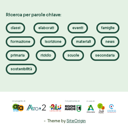
Ricerca per parole chiave:
classi
elaborati
eventi
famiglie
formazione
iscrizione
materiali
news
primaria
riciclo
scuole
secondaria
sostenibilità
Theme by
SiteOrigin