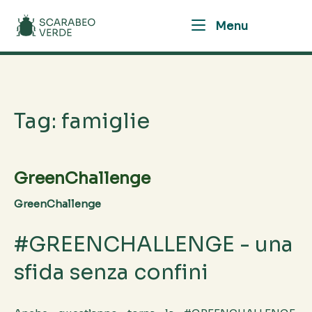
Skip
Home
Menu
to
Menu
content
Tag:
famiglie
GreenChallenge
GreenChallenge
#GREENCHALLENGE - una
sfida senza confini