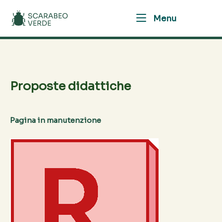
Skip
Home
Menu
to
Menu
content
Proposte didattiche
Pagina in manutenzione